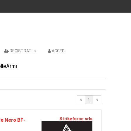
REGISTRATI
ACCEDI
elleArmi
«
1
«
Strikeforce srls
fe Nero BF-