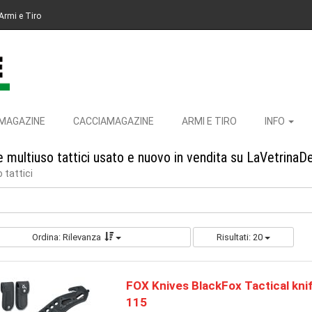
Armi e Tiro
MAGAZINE
CACCIAMAGAZINE
ARMI E TIRO
INFO
 e multiuso tattici usato e nuovo in vendita su LaVetrinaD
 tattici
Ordina: Rilevanza
Risultati: 20
FOX Knives BlackFox Tactical kni
115