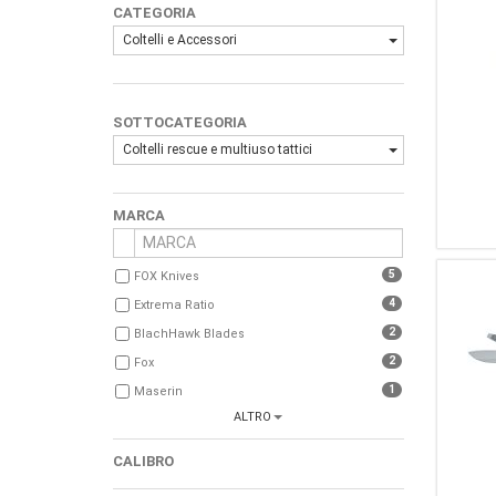
CATEGORIA
Coltelli e Accessori
SOTTOCATEGORIA
Coltelli rescue e multiuso tattici
MARCA
5
FOX Knives
4
Extrema Ratio
2
BlachHawk Blades
2
Fox
1
Maserin
ALTRO
1
Ontario
1
Gerber
CALIBRO
1
Zero Tolerance