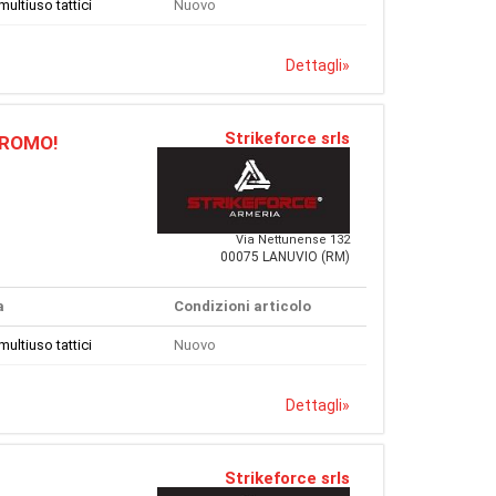
multiuso tattici
Nuovo
Dettagli
»
Strikeforce srls
 PROMO!
Via Nettunense 132
00075 LANUVIO (RM)
a
Condizioni articolo
multiuso tattici
Nuovo
Dettagli
»
Strikeforce srls