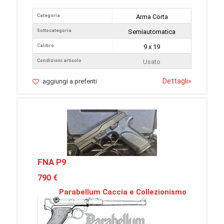
Categoria
Arma Corta
Sottocategoria
Semiautomatica
Calibro
9 x 19
Condizioni articolo
Usato
Dettagli
»
aggiungi a preferiti
FNA P9
790 €
Parabellum Caccia e Collezionismo