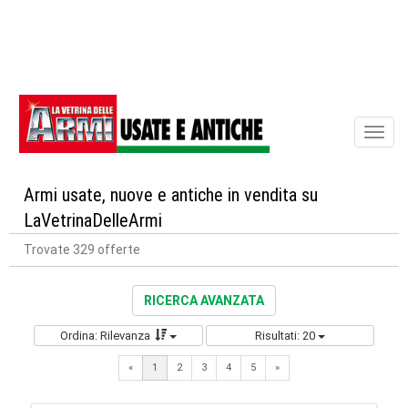
Toggl
naviga
Armi usate, nuove e antiche in vendita su
LaVetrinaDelleArmi
Trovate 329 offerte
RICERCA AVANZATA
Ordina: Rilevanza
Risultati: 20
Next
«
1
2
3
4
5
»