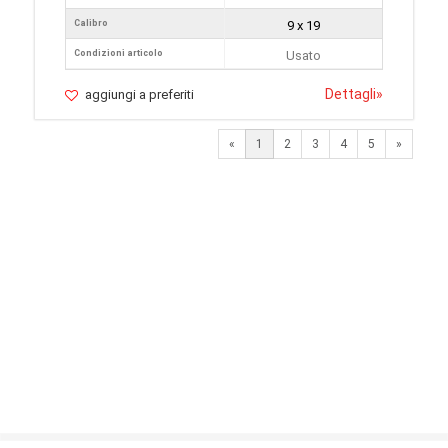
Calibro
9 x 19
Condizioni articolo
Usato
Dettagli
»
aggiungi a preferiti
Next
«
1
2
3
4
5
»