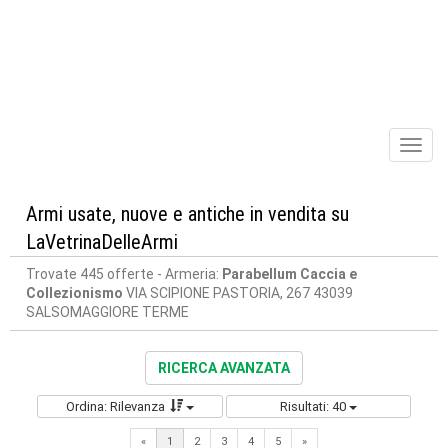
Toggl
naviga
Armi usate, nuove e antiche in vendita su
LaVetrinaDelleArmi
Trovate 445 offerte
- Armeria:
Parabellum Caccia e
Collezionismo
VIA SCIPIONE PASTORIA, 267 43039
SALSOMAGGIORE TERME
RICERCA AVANZATA
Ordina: Rilevanza
Risultati: 40
Next
«
1
2
3
4
5
»