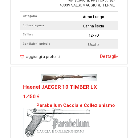
VIA SCIPIONE PASTORIA, 267
43039 SALSOMAGGIORE TERME
Categoria
Arma Lunga
Sottocategoria
Canna liscia
Calibro
12/70
Condizioni articolo
Usato
Dettagli
»
aggiungi a preferiti
Haenel JAEGER 10 TIMBER LX
1.450 €
Parabellum Caccia e Collezionismo