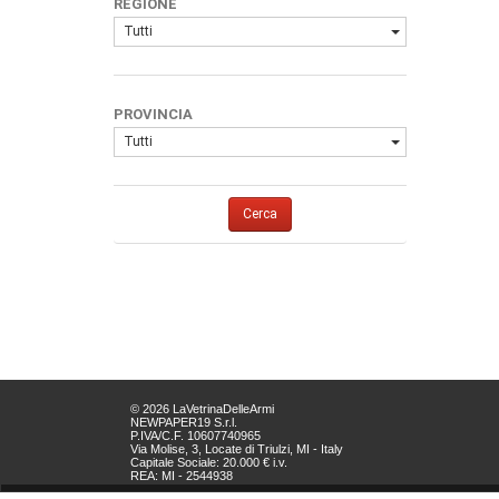
REGIONE
Tutti
PROVINCIA
Tutti
Cerca
© 2026 LaVetrinaDelleArmi
NEWPAPER19 S.r.l.
P.IVA/C.F. 10607740965
Via Molise, 3, Locate di Triulzi, MI - Italy
Capitale Sociale: 20.000 € i.v.
REA: MI - 2544938