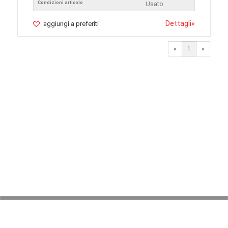
Condizioni articolo
Usato
Dettagli
»
aggiungi a preferiti
«
1
«
© 2026 LaVetrinaDelleArmi
NEWPAPER19 S.r.l.