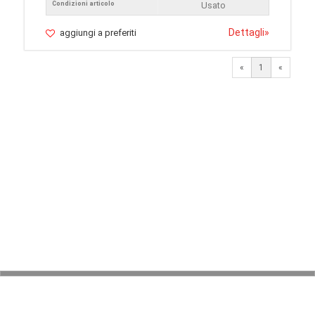
Condizioni articolo
Usato
Dettagli
»
aggiungi a preferiti
«
1
«
© 2026 LaVetrinaDelleArmi
NEWPAPER19 S.r.l.