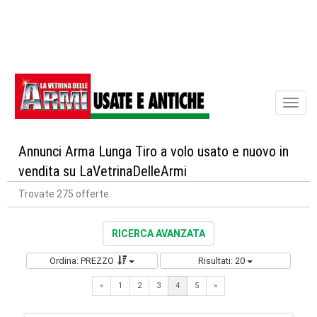
Toggl
naviga
Annunci Arma Lunga Tiro a volo usato e nuovo in
vendita su LaVetrinaDelleArmi
Trovate 275 offerte
RICERCA AVANZATA
Ordina: PREZZO
Risultati: 20
Previous
Next
«
1
2
3
4
5
»