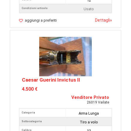
12
Condizioni articolo
Usato
Dettagli
»
aggiungi a preferiti
Caesar Guerini Invictus II
4.500 €
Venditore Privato
26019 Vailate
Categoria
Arma Lunga
Sottocategoria
Tiro a volo
Calibro
12