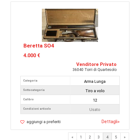
Beretta SO4
4.000 €
Venditore Privato
36040 Torri di Quartesolo
Categoria
Arma Lunga
Sottocategoria
Tiro a volo
Calibro
12
Condizioni articolo
Usato
Dettagli
»
aggiungi a preferiti
Previous
Next
«
1
2
3
4
5
»