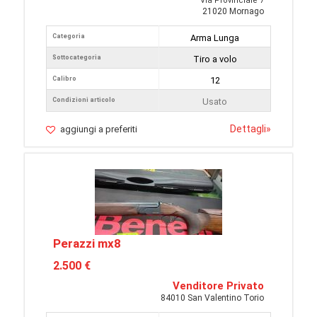
Via Provinciale 7
21020 Mornago
Categoria
Arma Lunga
Sottocategoria
Tiro a volo
Calibro
12
Condizioni articolo
Usato
Dettagli
»
aggiungi a preferiti
Perazzi mx8
2.500 €
Venditore Privato
84010 San Valentino Torio