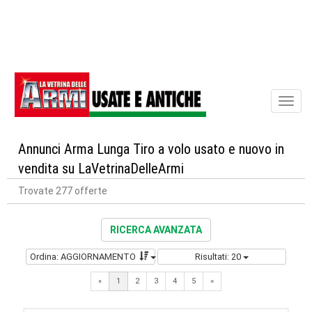
Toggl
naviga
Annunci Arma Lunga Tiro a volo usato e nuovo in
vendita su LaVetrinaDelleArmi
Trovate 277 offerte
RICERCA AVANZATA
Ordina: AGGIORNAMENTO
Risultati: 20
Next
«
1
2
3
4
5
»