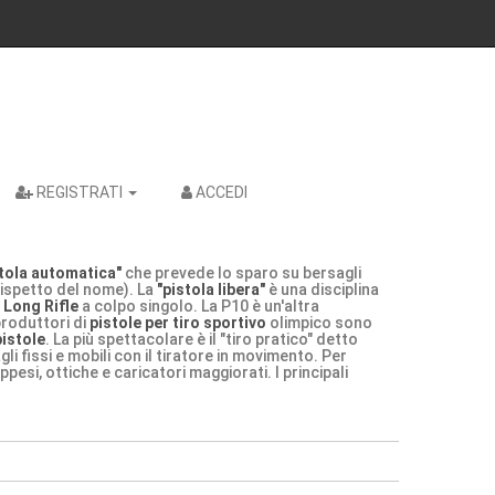
REGISTRATI
ACCEDI
stola automatica"
che prevede lo sparo su bersagli
dispetto del nome). La
"pistola libera"
è una disciplina
 Long Rifle
a colpo singolo. La P10 è un'altra
produttori di
pistole per tiro sportivo
olimpico sono
pistole
. La più spettacolare è il "tiro pratico" detto
gli fissi e mobili con il tiratore in movimento. Per
pesi, ottiche e caricatori maggiorati. I principali