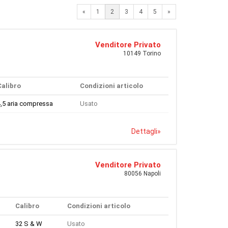
Previous
Next
«
1
2
3
4
5
»
Venditore Privato
10149 Torino
Calibro
Condizioni articolo
,5 aria compressa
Usato
Dettagli
»
Venditore Privato
80056 Napoli
Calibro
Condizioni articolo
32 S & W
Usato