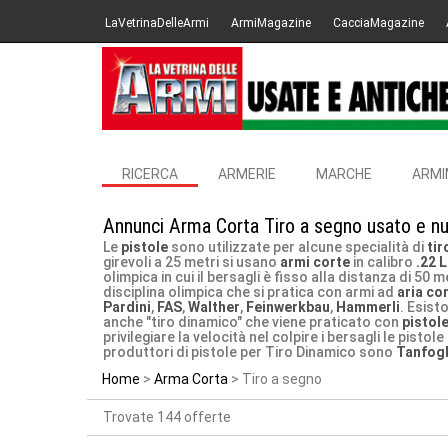
LaVetrinaDelleArmi
ArmiMagazine
CacciaMagazine
RICERCA
ARMERIE
MARCHE
ARMI
Annunci Arma Corta Tiro a segno usato e nu
Le
pistole
sono utilizzate per alcune specialità di
tir
girevoli a 25 metri si usano
armi corte
in calibro
.22 
olimpica in cui il bersagli è fisso alla distanza di 50 
disciplina olimpica che si pratica con armi ad
aria co
Pardini
,
FAS
,
Walther
,
Feinwerkbau
,
Hammerli
. Esist
anche "tiro dinamico" che viene praticato con
pistol
privilegiare la velocità nel colpire i bersagli le pist
produttori di pistole per Tiro Dinamico sono
Tanfogl
Home
Arma Corta
Tiro a segno
Trovate 144 offerte