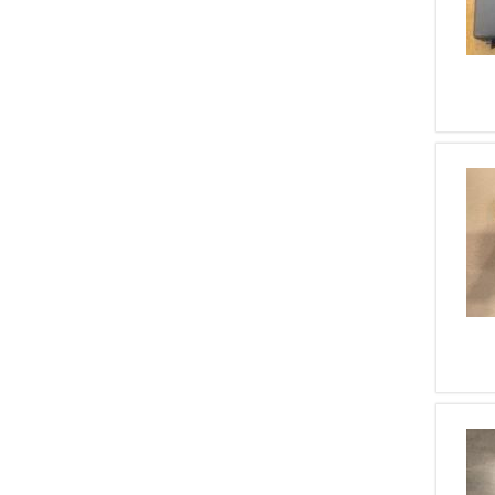
1
Waffenfabrik Bern
1
Feinwerkbau
1
Arsenal Firearms
1
BERNARDELLI V.SPA
1
ALBERTO BERETTA
1
NORINCO CHINA
1
SIG HAMMERLI
1
D.W.M.
1
MAC FRANCE
1
HS SPRINGFIELD
1
AIR MATCH - SAB RENATO
GAMBA
1
COLT SAVAGE
1
MAUSER S42