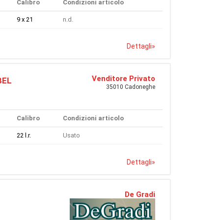
Calibro
Condizioni articolo
9 x 21
n.d.
Dettagli
»
Venditore Privato
BEL
35010 Cadoneghe
Calibro
Condizioni articolo
22 l.r.
Usato
Dettagli
»
De Gradi