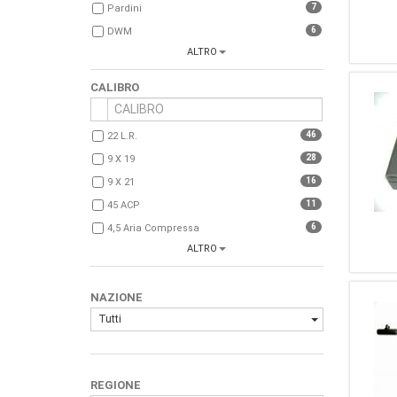
7
Pardini
6
DWM
ALTRO
6
Fas
5
Glock
CALIBRO
5
Mauser
5
Tanfoglio
46
22 L.r.
4
Bernardelli
28
9 X 19
4
Hammerli
16
9 X 21
4
FN BROWNING
11
45 ACP
3
Benelli
6
4,5 Aria Compressa
3
Ruger
ALTRO
6
7,65 PARABELLUM
3
Sig Sauer
4
22 Corto
3
CZ
NAZIONE
4
32 S & W
2
High Standard
Tutti
2
357 Magnum
2
Smith & Wesson
2
45 Auto
2
Umarex
1
40
2
Kongsberg
REGIONE
1
7,65 Para (30 Luger)