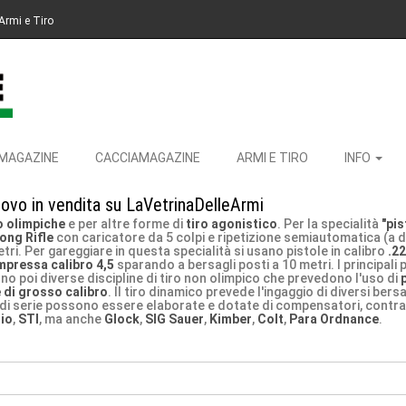
Armi e Tiro
MAGAZINE
CACCIAMAGAZINE
ARMI E TIRO
INFO
ovo in vendita su LaVetrinaDelleArmi
o olimpiche
e per altre forme di
tiro agonistico
. Per la specialità
"pi
Long Rifle
con caricatore da 5 colpi e ripetizione semiautomatica (a 
metri. Per gareggiare in questa specialità si usano pistole in calibro
.22
mpressa calibro 4,5
sparando a bersagli posti a 10 metri. I principali 
ono poi diverse discipline di tiro non olimpico che prevedono l'uso di
e di grosso calibro
. Il tiro dinamico prevede l'ingaggio di diversi bersa
ole di serie possono essere elaborate e dotate di compensatori, contrap
io
,
STI
, ma anche
Glock
,
SIG Sauer
,
Kimber
,
Colt
,
Para Ordnance
.