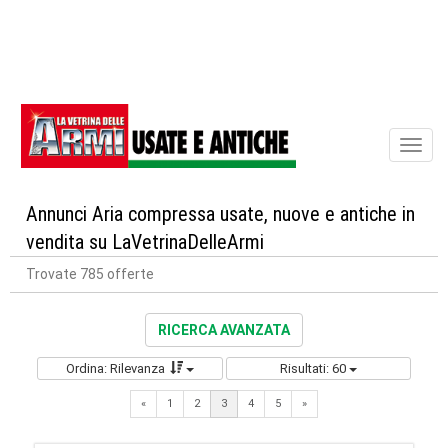
Toggl
naviga
Annunci Aria compressa usate, nuove e antiche in
vendita su LaVetrinaDelleArmi
Trovate 785 offerte
RICERCA AVANZATA
Ordina: Rilevanza
Risultati: 60
Previous
Next
«
1
2
3
4
5
»