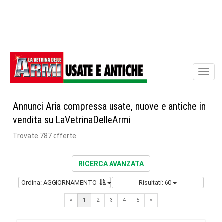
Toggl
naviga
Annunci Aria compressa usate, nuove e antiche in
vendita su LaVetrinaDelleArmi
Trovate 787 offerte
RICERCA AVANZATA
Ordina: AGGIORNAMENTO
Risultati: 60
Next
«
1
2
3
4
5
»