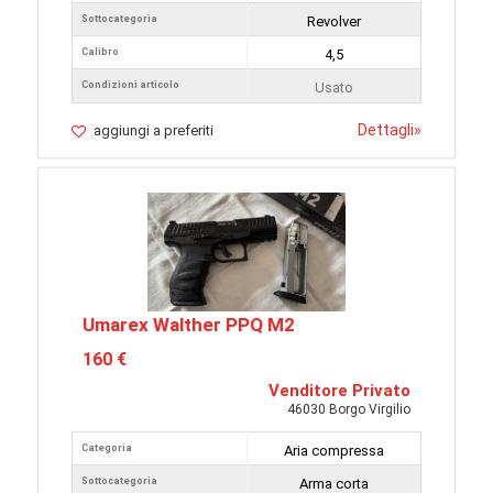
Sottocategoria
Revolver
Calibro
4,5
Condizioni articolo
Usato
Dettagli
»
aggiungi a preferiti
Umarex Walther PPQ M2
160 €
Venditore Privato
46030 Borgo Virgilio
Categoria
Aria compressa
Sottocategoria
Arma corta