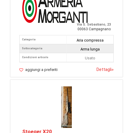
Via S. Sebastiano, 23
00063 Campagnano
Categoria
Aria compressa
Sottocategoria
Arma lunga
Condizioni articolo
Usato
Dettagli
»
aggiungi a preferiti
Stoeger X20