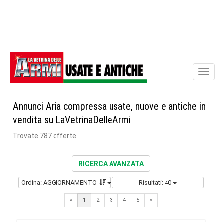
Toggl
naviga
Annunci Aria compressa usate, nuove e antiche in
vendita su LaVetrinaDelleArmi
Trovate 787 offerte
RICERCA AVANZATA
Ordina: AGGIORNAMENTO
Risultati: 40
Next
«
1
2
3
4
5
»