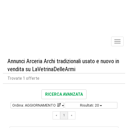
Toggl
naviga
Annunci Arceria Archi tradizionali usato e nuovo in
vendita su LaVetrinaDelleArmi
Trovate 1 offerte
RICERCA AVANZATA
Ordina: AGGIORNAMENTO
Risultati: 20
«
1
«