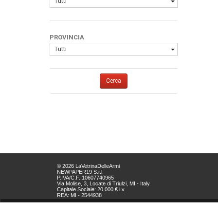
Tutti
PROVINCIA
Tutti
Cerca
© 2026 LaVetrinaDelleArmi
NEWPAPER19 S.r.l.
P.IVA/C.F. 10607740965
Via Molise, 3, Locate di Triulzi, MI - Italy
Capitale Sociale: 20.000 € i.v.
REA: MI - 2544938
Servizio Clienti:
clienti@newpaper19.it
Tel Servizio Clienti: