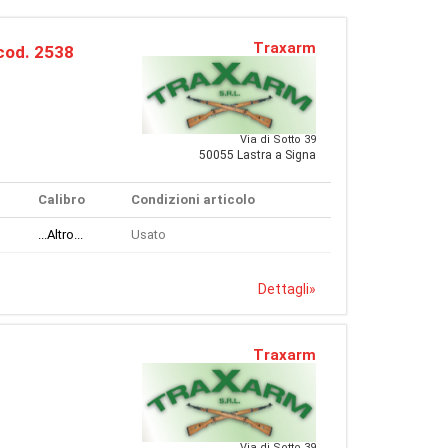
Traxarm
cod. 2538
Via di Sotto 39
50055 Lastra a Signa
Calibro
Condizioni articolo
...Altro...
Usato
Dettagli
»
Traxarm
Via di Sotto 39