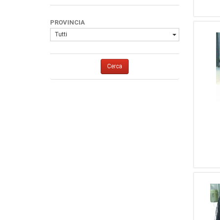
1
357 Magnum
1
GSG
1
38
1
ISD Bulgaria
PROVINCIA
1
45 Auto
Tutti
1
28
1
45
1
223 REM.
Cerca