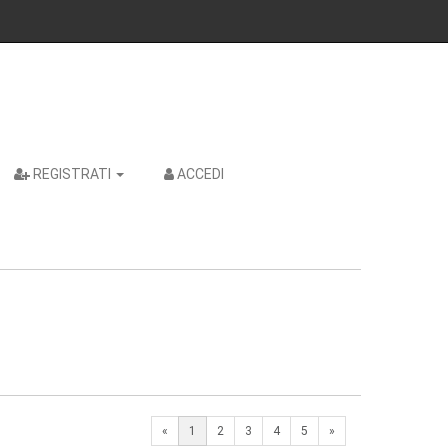
REGISTRATI
ACCEDI
Next
«
1
2
3
4
5
»