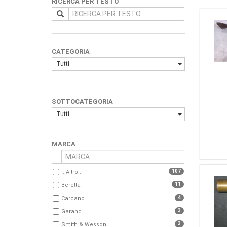
RICERCA PER TESTO
CATEGORIA
Tutti
SOTTOCATEGORIA
Tutti
MARCA
107
...Altro...
11
Beretta
4
Carcano
3
Garand
3
Smith & Wesson