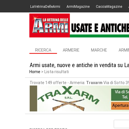
LaVetrinaDelleArmi
ArmiMagazine
CacciaMagazine
RICERCA
ARMERIE
MARCHE
ARMI
Armi usate, nuove e antiche in vendita su L
Home
Lista risultati
Trovate 149 offerte
- Armeria:
Traxarm
Via di Sotto 3