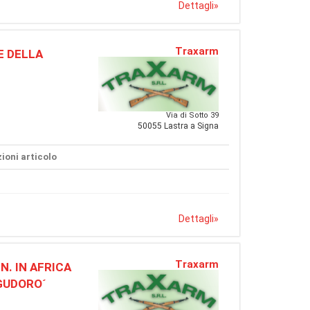
Dettagli
»
Traxarm
E DELLA
Via di Sotto 39
50055 Lastra a Signa
ioni articolo
Dettagli
»
Traxarm
N. IN AFRICA
OGUDORO´