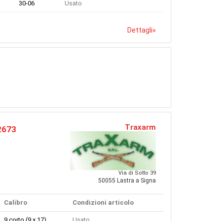
30-06
Usato
Dettagli
»
Traxarm
2673
Via di Sotto 39
50055 Lastra a Signa
Calibro
Condizioni articolo
9 corto (9 x 17)
Usato