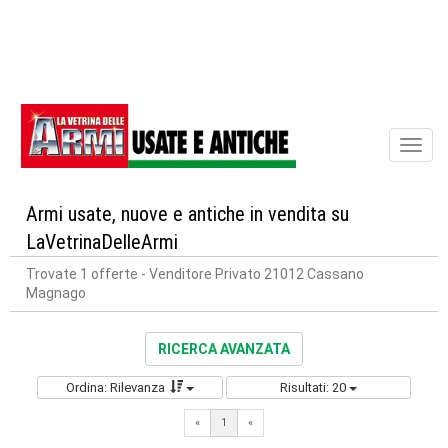
Toggl
naviga
Armi usate, nuove e antiche in vendita su
LaVetrinaDelleArmi
Trovate 1 offerte
- Venditore Privato 21012 Cassano
Magnago
RICERCA AVANZATA
Ordina: Rilevanza
Risultati: 20
«
1
«