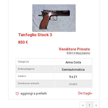
Tanfoglio Stock 3
850 €
Venditore Privato
93013 Mazzarino
Categoria
Arma Corta
Sottocategoria
Semiautomatica
Calibro
9 x 21
Condizioni articolo
Usato
Dettagli
»
aggiungi a preferiti
«
1
«