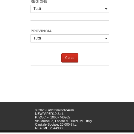
REGIONE
Tutti
PROVINCIA
Tutti
Cerca
© 2026 LaVetrinaDelleArmi
NEWPAPER19 S.r.l.
P.IVA/C.F. 10607740965
Via Molise, 3, Locate di Triulzi, MI - Italy
Capitale Sociale: 20.000 € i.v.
REA: MI - 2544938