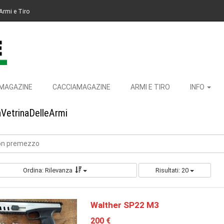
Armi e Tiro
MAGAZINE
CACCIAMAGAZINE
ARMI E TIRO
INFO
aVetrinaDelleArmi
con premezzo
Ordina: Rilevanza
Risultati: 20
Walther SP22 M3
200 €