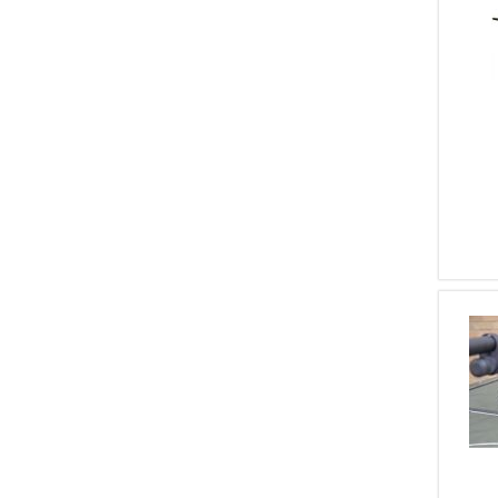
1
Shooting Technology
1
Ghost International
1
Mag Pump
1
BIRCHWOOD
1
Gemini
1
SME