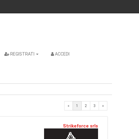
REGISTRATI
ACCEDI
Next
«
1
2
3
»
Strikeforce srls