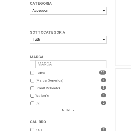
CATEGORIA
Accessori
SOTTOCATEGORIA
Tutti
MARCA
10
...Altro...
5
(Marca Generica)
3
Smart Reloader
3
Walker's
2
CZ
ALTRO
2
EARMOR
2
STRIKEFORCE
CALIBRO
1
Beretta
2
8 C.F.