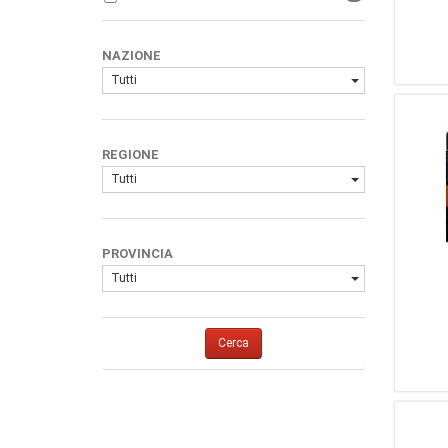
1
Mas
1
Sako
NAZIONE
1
Smith & Wesson
Tutti
1
Weihrauch
1
Winchester
1
Valmet
REGIONE
1
Vomz
Tutti
1
Cytac
1
MagnetoSpeed
1
MTM
PROVINCIA
1
Double Alpha Academy
Tutti
1
Caldwell
1
Toni System
Cerca
1
Beretta Armi
1
HKS
1
Rusan
1
Vortex Optics